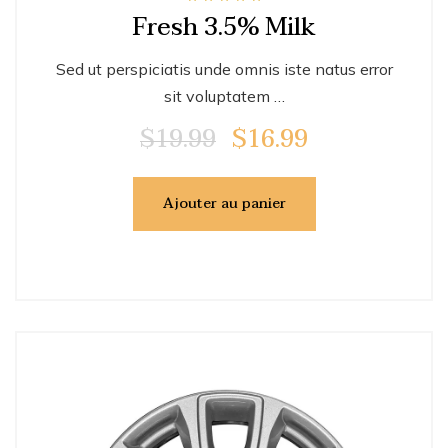
Note
Fresh 3.5% Milk
5.00
sur 5
Sed ut perspiciatis unde omnis iste natus error
sit voluptatem …
$
19.99
$
16.99
Le
Le
prix
prix
initial
actuel
Ajouter au panier
était :
est :
$19.99.
$16.99.