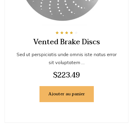
Note
Vented Brake Discs
4.00
sur 5
Sed ut perspiciatis unde omnis iste natus error
sit voluptatem …
$
223.49
Ajouter au panier